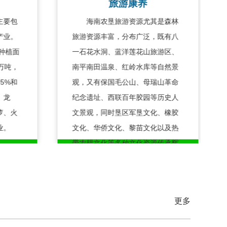
旅游康养
主要包
海南农垦旅游资源尤其是森林
产业。
旅游资源丰富，分布广泛，既有八
果种植面
一石花水洞、蓝洋莲花山旅游区、
5万吨，
南平南田温泉、红岭水库等自然景
5%和
观，又有保国毛公山、母瑞山革命
、龙
纪念遗址、西联百年胶园等历史人
萝、火
文景观，同时垦区军垦文化、橡胶
业。
文化、华侨文化、黎苗文化以及热
带农耕文化等多种文化资源传承辉
映。
更多