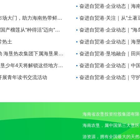
奋进自贸港·企业动态｜海垦冷链以高标准叩开海外市场大门，助力海南热带鲜果出海
奋进自贸港·关注｜海垦攻克种植难关，助推“树上熟”国产榴莲从“种得活”迈向“卖得好”
奋进自贸港·企业动态｜“海岛
片热土
奋进自贸港·企业动态｜海
奋进自贸港·企业动态｜海南农产品出岛外销势头强劲 海垦热农集团下属海垦果业公司营收同比大幅增长
奋进自贸港·企业动态｜海垦“蒲公英”夏令营开营！海垦少年4天将解锁这些地方……
开展青年读书交流活动
海南省农垦投资控股集团有限
海南农垦，属中国第三大垦区
游资源，拥有全国最大的天然