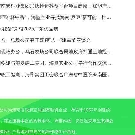
奋进自贸港·企业动态｜海南南繁种业集团加快推进科创平台项目建设，赋能产业运营提质增效
奋进自贸港·关注｜从“土著豆”到“杯中香”，海垦企业寻找海南“罗豆”新可能，推动咖啡产业发展
福蛋”亮相2026广东优品展
垦八一总场公司召开喜迎“八一”建军节座谈会
奋进自贸港·垦地融合｜田间现场办公，乌石农场公司联合属地政府打通土地规范化整治“最后一公里”
奋进自贸港·企业动态｜中国铁建与海垦建工集团、海垦实业公司举行合作交流 座谈会
奋进自贸港·企业动态｜守护职工健康，海垦集团工会联合广东省中医院海南医院举办巡回义诊活动
公司为海南省政府直属国有独资企业，孕育于1952年创建的
，辖区拥有丰富的热带雨林、热带作物、优质温泉等生态和旅
橡胶生产基地和重要的热带作物生产基地。