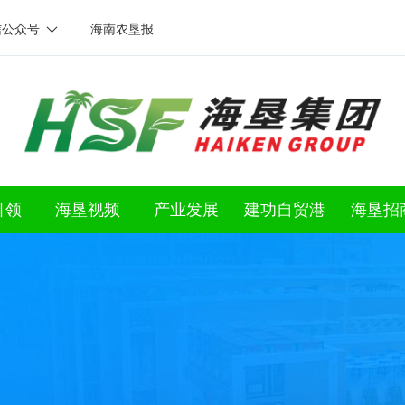
信公众号
海南农垦报
引领
海垦视频
产业发展
建功自贸港
海垦招