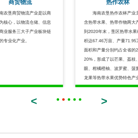
商贸物流
热作农林
农垦商贸物流产业是以商
海南农垦热作农林产业
为核心，以物流仓储、信息
含热带水果、热带作物两大
商业服务三大子产业板块链
到2020年末，垦区热带水
的专业化产业。
积达67.46万亩、产量71.9
面积和产量分别约占全省的2
20%，形成了以芒果、荔枝
眼、柑橘橙柚、波罗蜜、菠
龙果等热带水果优势特色产
<
>