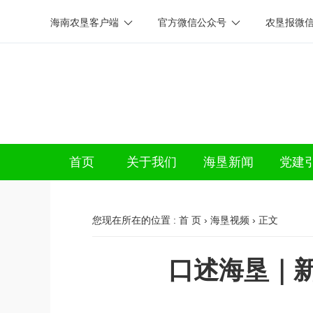
海南农垦客户端
官方微信公众号
农垦报微
首页
关于我们
海垦新闻
党建
您现在所在的位置 :
首 页
›
海垦视频
› 正文
口述海垦｜