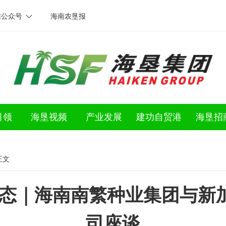
信公众号
海南农垦报
引领
海垦视频
产业发展
建功自贸港
海垦招
正文
动态｜海南南繁种业集团与新
司座谈