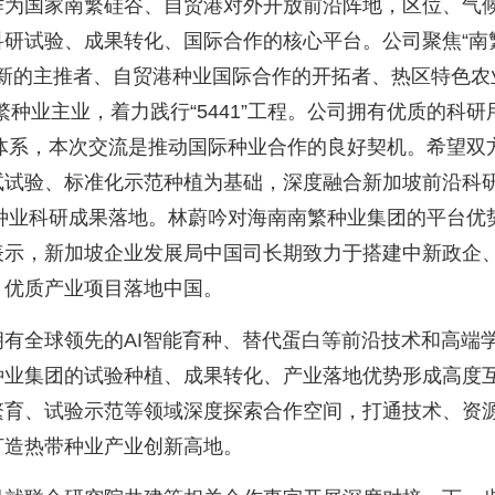
作为国家南繁硅谷、自贸港对外开放前沿阵地，区位、气
科研试验、成果转化、国际合作的核心平台。公司聚焦“南
创新的主推者、自贸港种业国际合作的开拓者、热区特色
繁种业主业，着力践行“5441”工程。公司拥有优质的科
务体系，本次交流是推动国际种业合作的良好契机。希望双
试试验、标准化示范种植为基础，深度融合新加坡前沿科
速种业科研成果落地。林蔚吟对海南南繁种业集团的平台优
表示，新加坡企业发展局中国司长期致力于搭建中新政企
、优质产业项目落地中国。
全球领先的AI智能育种、替代蛋白等前沿技术和高端
种业集团的试验种植、成果转化、产业落地优势形成高度
繁育、试验示范等领域深度探索合作空间，打通技术、资
打造热带种业产业创新高地。