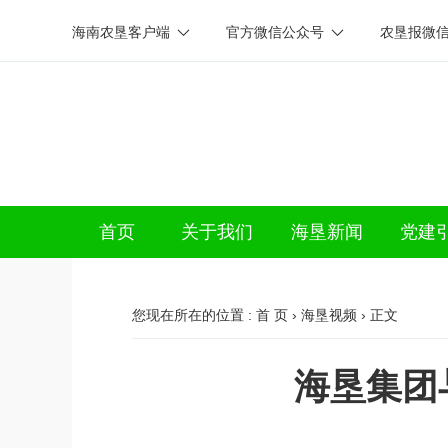
海南农垦客户端
官方微信公众号
农垦报微
首页
关于我们
海垦新闻
党建
您现在所在的位置 :
首 页
›
海垦视频
› 正文
海垦集团