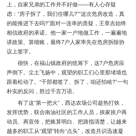
上，自家兄弟的工作并不好做——有人心存疑
虑：“房子拆了，我们住哪儿?”“这次危房改造，真
的能推进下去吗?”面对一连串的质疑，王章吉始终
相信政府的承诺。他一家一户地做工作，一遍遍地
讲政策、算细账，最终7户人家率先在危房拆除协
议上签字。
很快，在福山镇政府的统筹下，这7户危房应
声倒下。尘土飞扬中，观望的职工们心里那堵墙也
跟着松动了。“干部都签了、拆了，咱还怕啥?”一句
朴实的反问，胜过千言万语。
有了这“第一把火”，西达农场公司趁热打铁，
发挥优势，联合南油社区的工作人员，挨家挨户再
动员、再宣传，把账算明白、把路指清楚，让越来
越多的职工从“观望”转向“点头”，改造共识迅速凝