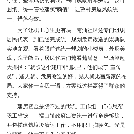
图纸、统一管控建筑“颜值”，让整村房屋风貌统
一、错落有致。
为了让职工心里更有底，南油社区还专门组织
居民代表，到已经完成统一规划危房改造的崇典队
实地参观。看着眼前这统一规划的小楼房，外形美
观，院子敞亮，居民代表们越看越满意，当场竖起
大拇指：“就照这个建!”回到队里，他们成了“宣传
员”，逢人就讲危房改造的好，见人就比画新家的布
局。大家你一言我一语，方案就这样赢得了群众的
支持。
建房资金是绕不过的“坎”。工作组一门心思帮
职工省钱——福山镇政府出资统一进行危房拆除，
并包揽建筑垃圾清运工作，不用职工掏腰包。光是
这两项，让大家既省心又省钱。