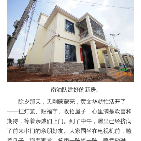
南油队建好的新房。
除夕那天，天刚蒙蒙亮，黄文华就忙活开了
——挂灯笼、贴福字、收拾屋子，心里满是欢喜和
期待，等着亲戚们上门。到了中午，屋里已经挤满
了前来串门的亲朋好友。大家围坐在电视机前，嗑
着瓜子、聊着家常，笑声一阵接一阵，暖意融融。