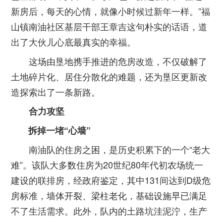
新房后，每天的心情，就像小时候过新年一样。”福
山镇南油社区基层干部王章吉这句朴实的话语，道
出了大伙儿心底最真实的幸福。
这场由垦地携手推进的危房改造，不仅破解了
土地碎片化、居住分散化的难题，还为垦区更新改
造探索出了一条新路。
合力攻坚
拆掉一堵“心墙”
南油队的住房之困，是历史积累下的一个“老大
难”。该队大多数住房为20世纪80年代初农场统一
建设的联排房，经政府鉴定，其中131间达到D级危
房标准，墙体开裂、梁柱老化，基础设施早已满足
不了生活需求。此外，队内的土路坑洼泥泞，生产