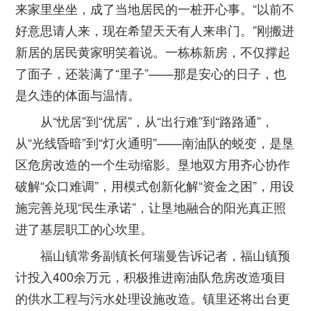
来家里坐坐，成了当地居民的一桩开心事。“以前不
好意思请人来，现在希望天天有人来串门。”刚搬进
新居的居民黄家明笑着说。一栋栋新房，不仅撑起
了面子，还装满了“里子”——那是安心的日子，也
是久违的体面与温情。
从“忧居”到“优居”，从“出行难”到“路路通”，
从“光线昏暗”到“灯火通明”——南油队的蜕变，是垦
区危房改造的一个生动缩影。垦地双方用齐心协作
破解“众口难调”，用模式创新化解“资金之困”，用设
施完善兑现“民生承诺”，让垦地融合的阳光真正照
进了基层职工的心坎里。
福山镇常务副镇长何瑞曼告诉记者，福山镇预
计投入400余万元，积极推进南油队危房改造项目
的供水工程与污水处理设施改造。镇里还将出台更