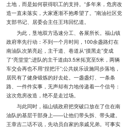
土地，而是如何获得职工的支持。“多年来，危房改
造一直未落实，大家逐渐不抱希望了。”南油社区党
支部书记、居委会主任王玮回忆道。
为此，垦地双方迅速分工、各展所长。福山镇
政府率先行动：不到一个月时间，100余盏路灯在
南油队次第亮起，主干道、巷道从“摸黑走”变成
了“亮堂堂”;进队的主干道由3.5米拓宽至5米，两辆
车交会再也不用“捏把汗”;公共娱乐设施同步落地，
居民有了健身锻炼的好去处。一盏盏灯、一条条
路、一件件实事，无声却有力地传递着一个信号：
这次危房改造，绝不是走过场。
与此同时，福山镇政府把突破口放在了住在南
油队的基层干部身上——让他们带头拆、带头建。
王章吉二话不说，先动员自家的亲戚兄弟。可事实