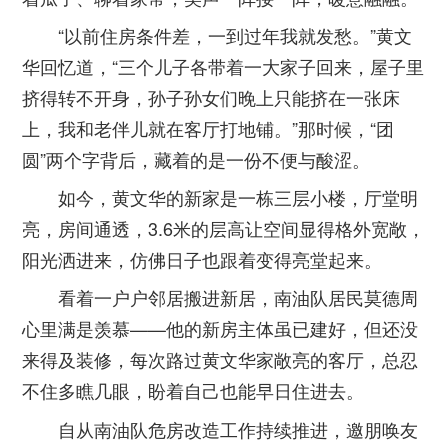
“以前住房条件差，一到过年我就发愁。”黄文
华回忆道，“三个儿子各带着一大家子回来，屋子里
挤得转不开身，孙子孙女们晚上只能挤在一张床
上，我和老伴儿就在客厅打地铺。”那时候，“团
圆”两个字背后，藏着的是一份不便与酸涩。
如今，黄文华的新家是一栋三层小楼，厅堂明
亮，房间通透，3.6米的层高让空间显得格外宽敞，
阳光洒进来，仿佛日子也跟着变得亮堂起来。
看着一户户邻居搬进新居，南油队居民莫德周
心里满是羡慕——他的新房主体虽已建好，但还没
来得及装修，每次路过黄文华家敞亮的客厅，总忍
不住多瞧几眼，盼着自己也能早日住进去。
自从南油队危房改造工作持续推进，邀朋唤友