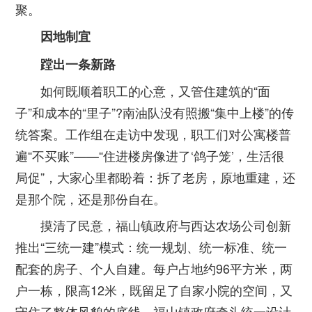
聚。
因地制宜
蹚出一条新路
如何既顺着职工的心意，又管住建筑的“面
子”和成本的“里子”?南油队没有照搬“集中上楼”的传
统答案。工作组在走访中发现，职工们对公寓楼普
遍“不买账”——“住进楼房像进了‘鸽子笼’，生活很
局促”，大家心里都盼着：拆了老房，原地重建，还
是那个院，还是那份自在。
摸清了民意，福山镇政府与西达农场公司创新
推出“三统一建”模式：统一规划、统一标准、统一
配套的房子、个人自建。每户占地约96平方米，两
户一栋，限高12米，既留足了自家小院的空间，又
守住了整体风貌的底线。福山镇政府牵头统一设计