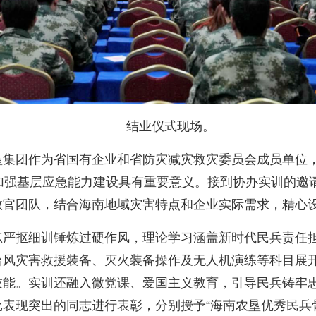
结业仪式现场。
团作为省国有企业和省防灾减灾救灾委员会成员单位，
，加强基层应急能力建设具有重要意义。接到协办实训的邀
教官团队，结合海南地域灾害特点和企业实际需求，精心
抠细训锤炼过硬作风，理论学习涵盖新时代民兵责任担
台风灾害救援装备、灭火装备操作及无人机演练等科目展
技能。实训还融入微党课、爱国主义教育，引导民兵铸牢
表现突出的同志进行表彰，分别授予“海南农垦优秀民兵骨