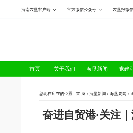
海南农垦客户端
官方微信公众号
农垦报微
首页
关于我们
海垦新闻
党建
您现在所在的位置 :
首 页
›
海垦新闻
›
海垦要闻
› 
奋进自贸港·关注