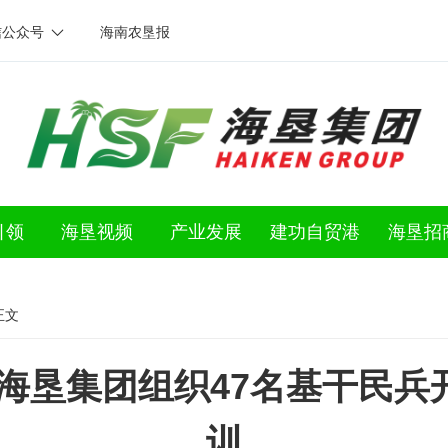
信公众号
海南农垦报
引领
海垦视频
产业发展
建功自贸港
海垦招
正文
｜海垦集团组织47名基干民兵
训