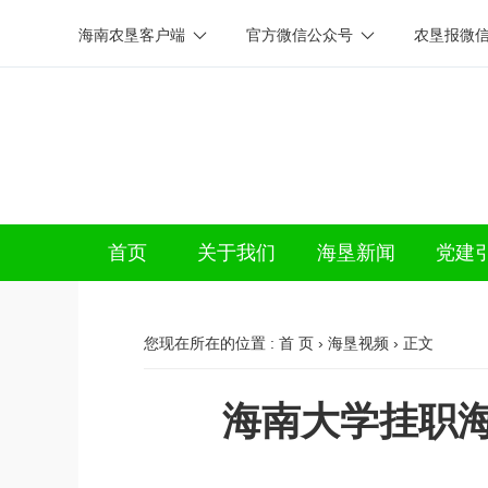
海南农垦客户端
官方微信公众号
农垦报微
首页
关于我们
海垦新闻
党建
您现在所在的位置 :
首 页
›
海垦视频
› 正文
海南大学挂职海