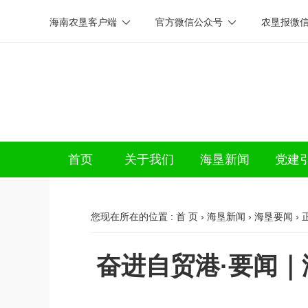
海南农垦客户端
官方微信公众号
农垦报微
首页
关于我们
海垦新闻
党建
您现在所在的位置 :
首 页
›
海垦新闻
›
海垦要闻
› 
奋进自贸港·要闻