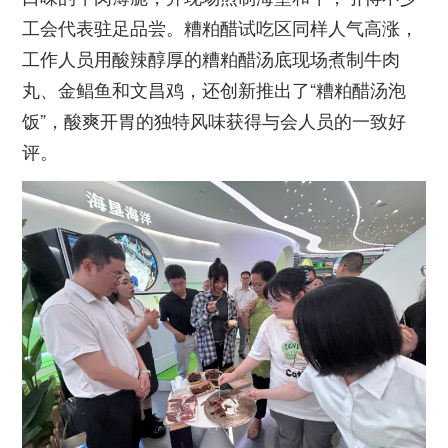
工会代表驻足品尝。糟粕醋试吃区同样人气高涨，
工作人员用酸辣醇厚的糟粕醋汤底现场煮制牛肉
丸、金鲳鱼和文昌鸡，还创新推出了“糟粕醋汤泡
饭”，酸爽开胃的独特风味获得与会人员的一致好
评。