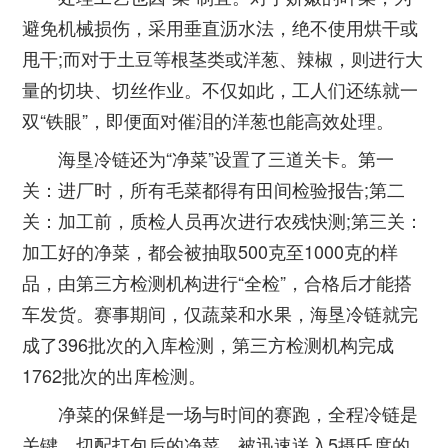
避免机械损伤，采用垂直沥水法，绝不使用烘干或
甩干;而对于土豆等根茎类或洋葱、辣椒，则进行大
量的切块、切丝作业。不仅如此，工人们还练就一
双“铁眼”，即便面对催泪的洋葱也能高效处理。
海垦冷链还为“净菜”设置了三道关卡。第一
关：进厂时，所有毛菜都得有田间检验报告;第二
关：加工前，质检人员再次进行农残快测;第三关：
加工好的净菜，都会被抽取500克至1000克的样
品，由第三方检测机构进行“全检”，合格后才能搭
车发货。赛事期间，仅蔬菜和水果，海垦冷链就完
成了396批次的入库检测，第三方检测机构完成
1762批次的出库检测。
净菜的保鲜是一场与时间的赛跑，全程冷链是
关键。切配打包后的净菜，被迅速送入5摄氏度的