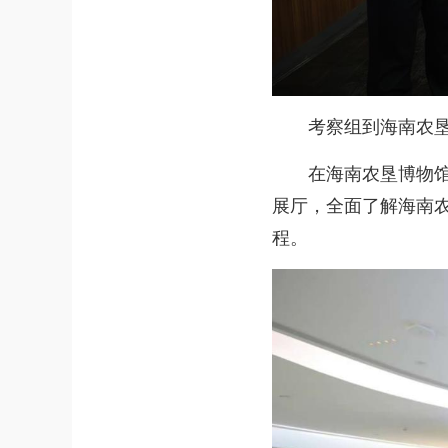
考察组到海南农垦
在海南农垦博物馆，考察
展厅，全面了解海南
程。