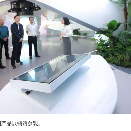
产品展销馆参观。