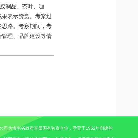
胶制品、茶叶、咖
成果表示赞赏。考察过
发思路。考察期间，考
营管理、品牌建设等情
公司为海南省政府直属国有独资企业，孕育于1952年创建的