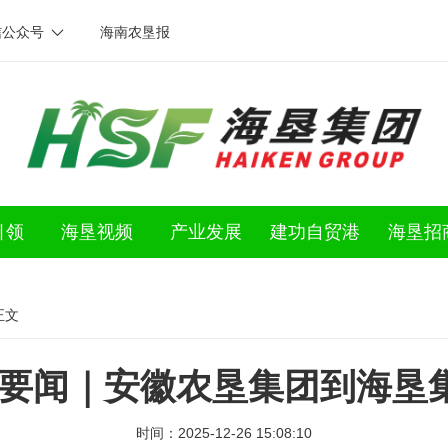
信公众号
海南农垦报
引领
海垦视频
产业发展
建功自贸港
海垦招
正文
·要闻｜安徽农垦集团到海垦
时间：2025-12-26 15:08:10