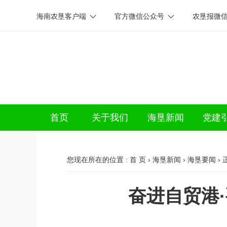
海南农垦客户端
官方微信公众号
农垦报微
首页
关于我们
海垦新闻
党建
您现在所在的位置 :
首 页
›
海垦新闻
›
海垦要闻
› 
奋进自贸港