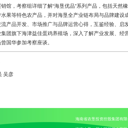
馆，考察组详细了解“海垦优品”系列产品，包括天然橡
带水果等特色农产品，并对海垦全产业链布局与品牌建设
交流产品开发、市场推广与品牌运营心得，互鉴经验、启
业集团旗下海津益佳蛋鸡养殖场，深入了解产业发展、经
员曾国华参加考察座谈。
报
 吴彦
海南省农垦投资控股集团有限