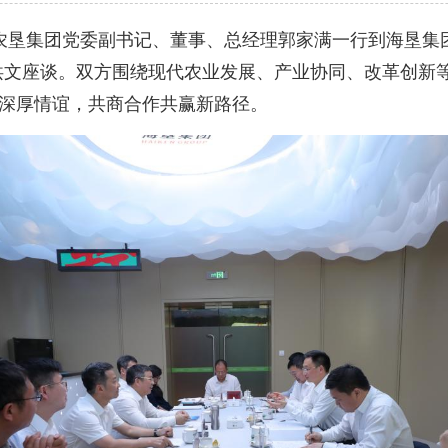
农垦集团党委副书记、董事、总经理郭家满一行到海垦集
洪文座谈。双方围绕现代农业发展、产业协同、改革创新
的深厚情谊，共商合作共赢新路径。