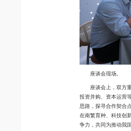
座谈会现场。
座谈会上，双方重点
投资并购、资本运营
思路，探寻合作契合
在南繁育种、科技创
争力，共同为推动我