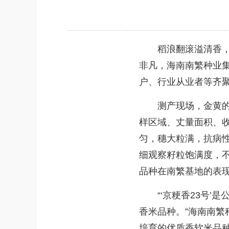
稻浪翻滚溢清香，田
非凡，海南南繁种业集
户、行业从业者等齐聚
测产现场，金黄的稻
样区域、丈量面积、
匀，穗大粒满，抗病性
细观察籽粒饱满度，
品种在南繁基地的表
“‘京粳香23号’是
香米品种。”海南南繁
培育的优质香软米品种