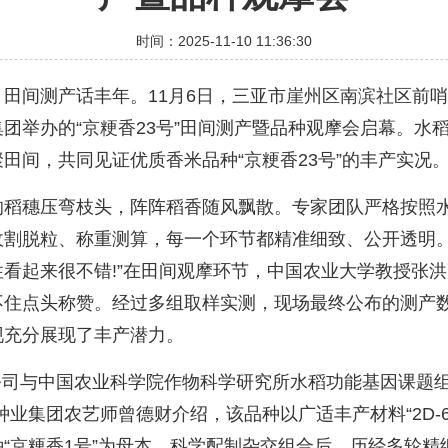
时间：2025-11-10 11:36:30
间测产话丰年。11月6日，三亚市崖州区南滨社区前哨
团举办的“京粳香23号”田间测产暨品种观摩会启幕。水
田间，共同见证优质香米品种“京粳香23号”的丰产实况
穗压弯枝头，阵阵稻香随风飘散。专家团队严格按照水
收割脱粒、称重测算，每一个环节都精准细致、公开透明。
看起来很不错!”在田间观摩环节，中国农业大学教授张
不住点头称赞。经过多组取样实测，现场最终公布的测产
现充分展现了丰产潜力。
公司与中国农业科学院作物科学研究所水稻功能基因课题
种业集团农艺师曾德财介绍，该品种以广适丰产材料“2D-6
“京粳香1号”为母本，科学配制杂交组合后，历经多轮精