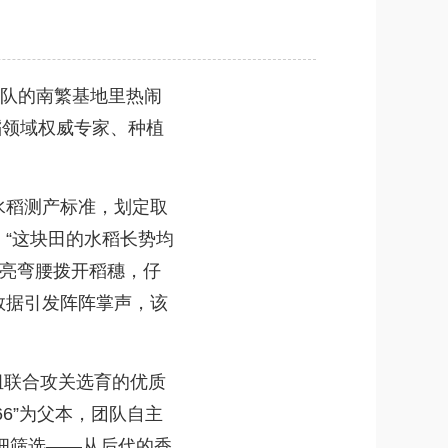
队的南繁基地里热闹
稻领域权威专家、种植
。
稻测产标准，划定取
“这块田的水稻长势均
洪亮弯腰拨开稻穗，仔
数据引发阵阵掌声，该
组联合攻关选育的优质
6”为父本，团队自主
细筛选——从后代的香