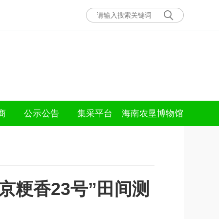
商
公示公告
集采平台
海南农垦博物馆
京粳香23号”田间测