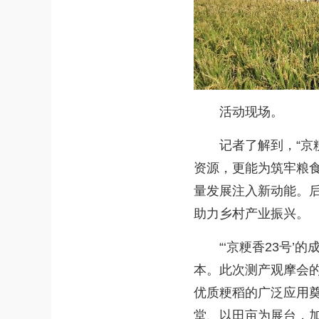
活动现场。
记者了解到，“京粳
资源，更能为筑牢粮
量发展注入新动能。
助力乡村产业振兴。
“‘京粳香23号’的
本。此次测产观摩会
优质粳稻的广泛应用
堂、以田亩为展台，