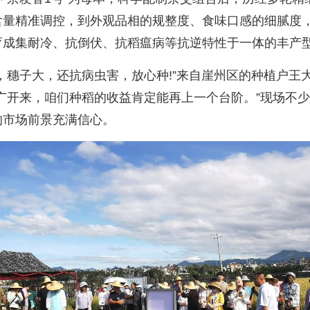
含量精准调控，到外观品相的规整度、食味口感的细腻度
育成集耐冷、抗倒伏、抗稻瘟病等抗逆特性于一体的丰产
穗子大，还抗病虫害，放心种!”来自崖州区的种植户王
广开来，咱们种稻的收益肯定能再上一个台阶。”现场不
的市场前景充满信心。