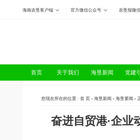
海南农垦客户端
官方微信公众号
农垦报微
首页
关于我们
海垦新闻
党建
您现在所在的位置 :
首 页
›
海垦新闻
›
海垦要闻
› 
奋进自贸港·企业