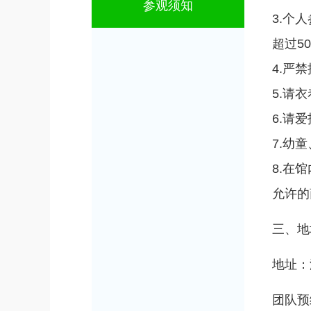
参观须知
3.个
超过5
4.严
5.请
6.请
7.幼
8.在
允许的
三、地
地址：
团队预约