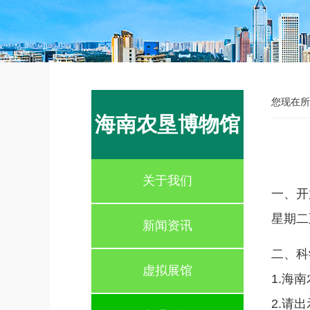
您现在所
海南农垦博物馆
关于我们
一、开
星期二
新闻资讯
二、科
虚拟展馆
1.海
2.请