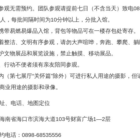
人参观无需预约。团队参观请提前七日（不含当天）致电0898
0人，每批间隔时间为10分钟以上，分批入馆。
禁携带易燃易爆品入馆，背包等物品可在一楼存包处寄存。
衣着整洁、文明有序参观，请勿大声喧哗，奔跑、攀爬、
爱护文物展品和展览设施，禁止触摸、移动展品。
童、行动不便者须有亲友陪同参观。
馆内（第七展厅“关怀篇”除外）可进行私人用途的摄影，
商业用途的摄影和录像。
址、电话、地图定位
海南省海口市滨海大道103号财富广场1—2层
电话：0898-68535556