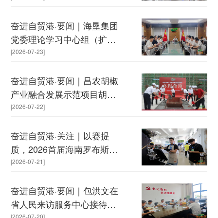
发展
奋进自贸港·要闻｜海垦集团
党委理论学习中心组（扩
大）学习会召开
[2026-07-23]
奋进自贸港·要闻｜昌农胡椒
产业融合发展示范项目胡椒
加工车间主体结构顺利封顶
[2026-07-22]
奋进自贸港·关注｜以赛提
质，2026首届海南罗布斯塔
咖啡烘焙大赛琼中赛区开赛
[2026-07-21]
奋进自贸港·要闻｜包洪文在
省人民来访服务中心接待来
访群众
[2026-07-20]