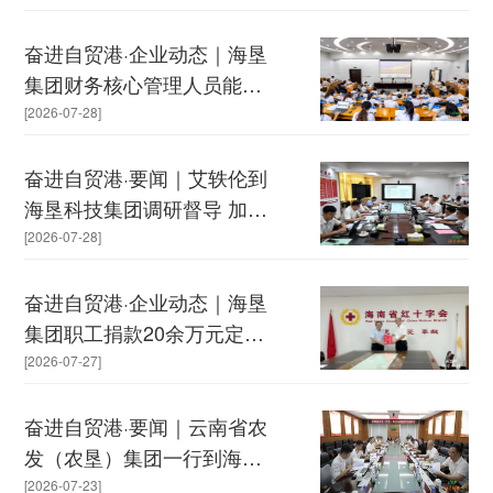
高质量发展实绩
奋进自贸港·企业动态｜海垦
集团财务核心管理人员能力
提升培训班在北京开班
[2026-07-28]
奋进自贸港·要闻｜艾轶伦到
海垦科技集团调研督导 加快
数智海垦建设，融入海南自
[2026-07-28]
贸港发展大局
奋进自贸港·企业动态｜海垦
集团职工捐款20余万元定向
救助重型地中海贫血患儿
[2026-07-27]
奋进自贸港·要闻｜云南省农
发（农垦）集团一行到海垦
集团调研座谈 共促产业协同
[2026-07-23]